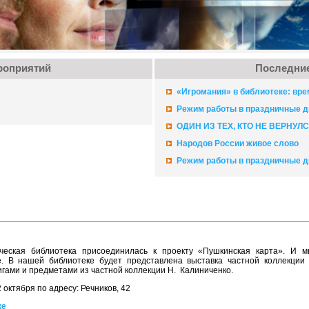
роприятий
Последние
«Игромания» в библиотеке: вре
Режим работы в праздничные д
ОДИН ИЗ ТЕХ, КТО НЕ ВЕРНУЛ
Народов России живое слово
Режим работы в праздничные д
еская библиотека присоединилась
к проекту
«Пушкинская карта».
И м
е.
В нашей
библиотеке будет представлена выставка частной коллекци
игами
и предметами
из частной
коллекции Н. Калиниченко.
2 октября
по адресу: Речников, 42
ке