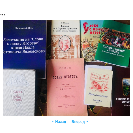
6-77
< Назад
Вперёд >