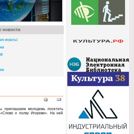
 новости
мя играть!
ни
СЯ
ни
ы приглашаем
молодежь посетить
и «Слово
о полку
Игореве».
На ней