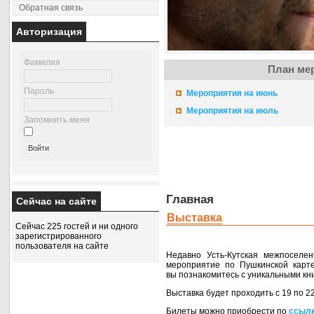
Обратная связь
Авторизация
Фамилия
План ме
Пароль
Мероприятия на июнь
Мероприятия на июль
Запомнить меня
Главная
Сейчас на сайте
Выставка
Сейчас 225 гостей и ни одного
зарегистрированного
пользователя на сайте
Недавно
Усть-Кутская
межпоселенч
мероприятие по Пушкинской карт
вы познакомитесь
с уникальными
кн
Выставка будет проходить с
19 по
2
Билеты можно приобрести по
ссыл