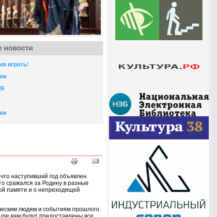
 новости
мя играть!
ни
СЯ
ни
 что наступивший год объявлен
кто сражался
за Родину
в разные
ой памяти и
о непреходящей
ическим людям
и событиям
прошлого.
где вам будут предоставлены все