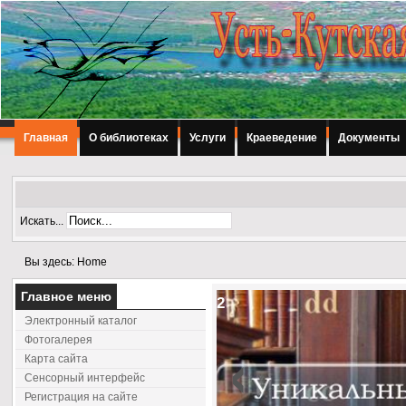
Главная
О библиотеках
Услуги
Краеведение
Документы
Искать...
Вы здесь:
Home
Главное меню
2
Электронный каталог
‹
Фотогалерея
Карта сайта
Сенсорный интерфейс
Регистрация на сайте