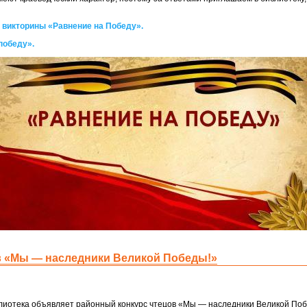
 викторины «Равнение
на Победу».
победу».
в «Мы — наследники Великой Победы!»
иотека объявляет районный конкурс чтецов «Мы — наследники Великой Поб