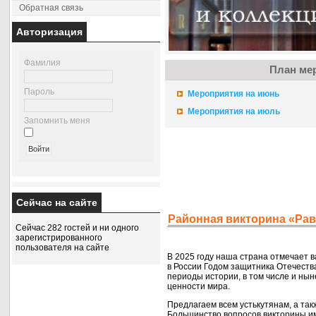
Обратная связь
Авторизация
Фамилия
План ме
Пароль
Мероприятия на июнь
Мероприятия на июль
Запомнить меня
Сейчас на сайте
Районная викторина «Рав
Сейчас 282 гостей и ни одного
зарегистрированного
пользователя на сайте
В
2025 году
наша страна отмечает в
в России
Годом защитника Отечеств
периоды истории,
в том
числе
и ны
ценности мира.
Предлагаем всем устькутянам,
а так
Большинство вопросов викторины и