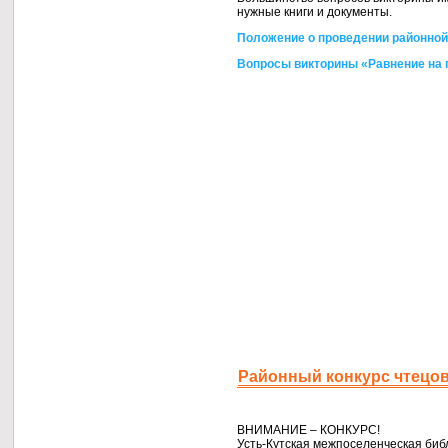
нужные книги
и документы.
Положение
о проведении
районной
Вопросы викторины «Равнение
на 
Районный конкурс чтецо
ВНИМАНИЕ – КОНКУРС!
Усть-Кутская
межпоселенческая библ