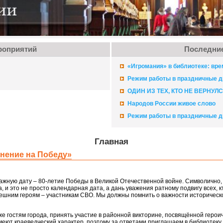
роприятий
Последние
«Игромания» в библиотеке: вре
Режим работы в праздничные д
ОДИН ИЗ ТЕХ, КТО НЕ ВЕРНУЛ
Народов России живое слово
Режим работы в праздничные д
Главная
нение на Победу»
ажную дату – 80-летие Победы
в Великой
Отечественной войне. Символично,
а,
и это
не просто
календарная дата,
а дань
уважения ратному подвигу всех, 
нешним
героям – участникам СВО.
Мы должны
помнить
о важности
историческ
же
гостям города, принять участие
в районной
викторине, посвящённой геро
меют краеведческий характер, поэтому
за ответами
приглашаем
в библиотеку,