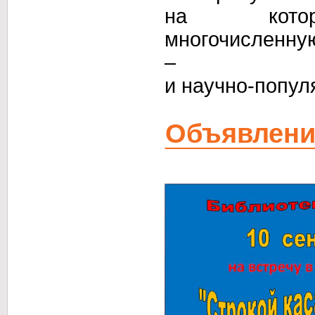
на котор
многочисленну
– худо
и научно-попул
Объявлени