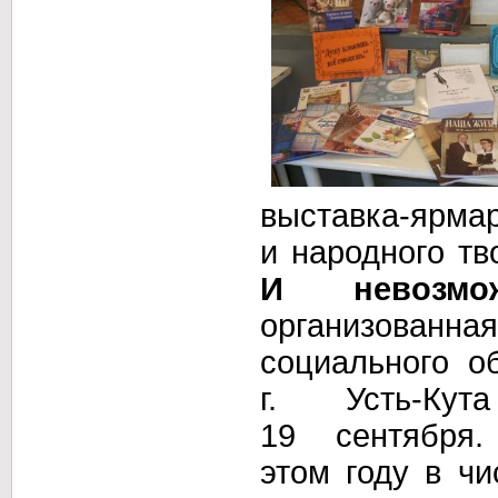
выставка-ярма
и народного
тв
И невозмо
организованна
социального о
г. Усть-Кута
19 сентября.
этом году
в чи