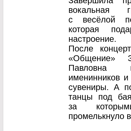
Завершила пр
вокальная г
с весёлой
пе
которая под
настроение.
После концерт
«Общение» З
Павловна п
именинников
и
сувениры.
А п
танцы под ба
за которым
промелькнуло в