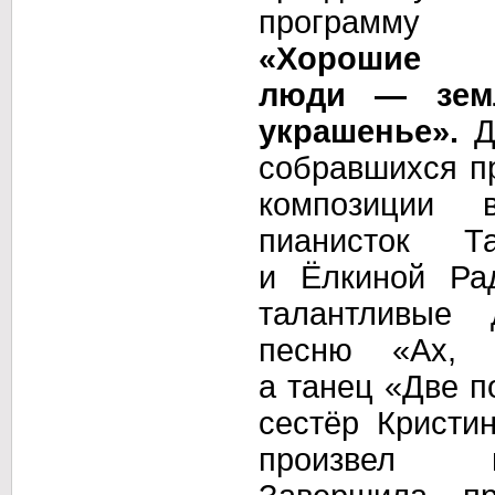
программу
«Хорошие
люди —
зем
украшенье».
Д
собравшихся п
композиции
пианисток Т
и Ёлкиной
Ра
талантливые 
песню «Ах, ро
а танец
«Две п
сестёр Крист
произвел 