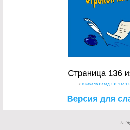
Страница 136 и
«
В начало
Назад
131
132
13
Версия для с
All R