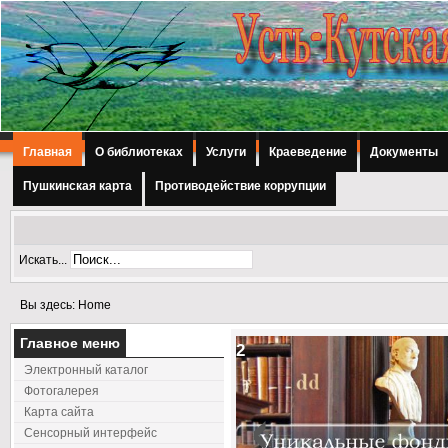
Главная
О библиотеках
Услуги
Краеведение
Документы
Пушкинская карта
Противодействие коррупции
Искать...
Вы здесь:
Home
Главное меню
2
Электронный каталог
‹
Фотогалерея
Карта сайта
Сенсорный интерфейс