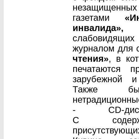
незащищенны
газетами
«И
инвалида»,
ж
слабовидя
журналом для
чтения»
,
в ко
печатаются пр
зарубежной
и
Также был
нетрадиционны
-
CD-дис
С содерж
присутствующ